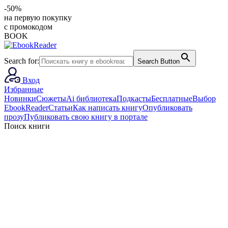
-50%
на первую покупку
с промокодом
BOOK
Search for:
Search Button
Вход
Избранные
Новинки
Сюжеты
Ai библиотека
Подкасты
Бесплатные
Выбор
EbookReader
Статьи
Как написать книгу
Опубликовать
прозу
Публиковать свою книгу в портале
Поиск книги