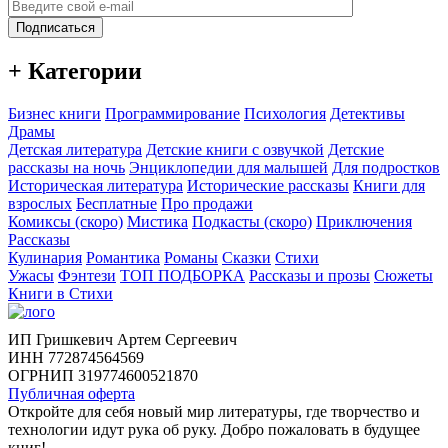
Подписаться
+ Категории
Бизнес книги
Программирование
Психология
Детективы
Драмы
Детская литература
Детские книги с озвучкой
Детские
рассказы на ночь
Энциклопедии для малышей
Для подростков
Историческая литература
Исторические рассказы
Книги для
взрослых
Бесплатные
Про продажи
Комиксы (скоро)
Мистика
Подкасты (скоро)
Приключения
Рассказы
Кулинария
Романтика
Романы
Сказки
Стихи
Ужасы
Фэнтези
ТОП ПОДБОРКА
Рассказы и прозы
Сюжеты
Книги в Стихи
ИП Гришкевич Артем Сергеевич
ИНН 772874564569
ОГРНИП 319774600521870
Публичная оферта
Откройте для себя новый мир литературы, где творчество и
технологии идут рука об руку. Добро пожаловать в будущее
книг!