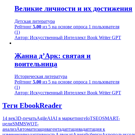
Великие личности и их достижения
Детская литература
Рейтинг
5.00
из 5 на основе опроса
1
пользователя
(1)
Автор: Искусственный Интеллект Book Writer GPT
Жанна д’Арк: святая и
воительница
Историческая литература
Рейтинг
5.00
из 5 на основе опроса
1
пользователя
(1)
Автор: Искусственный Интеллект Book Writer GPT
Теги EbookReader
14 век
3D-печать
Agile
AI
AI в маркетинге
IoT
SEO
SMART-
цели
SMM
SWOT-
анализ
Автоматизация
агент
адаптация
адаптация к
изменениям
адаптивность
Адвокат
Азия
айсберги
Акрополь
аксол