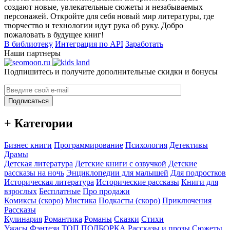
создают новые, увлекательные сюжеты и незабываемых
персонажей. Откройте для себя новый мир литературы, где
творчество и технологии идут рука об руку. Добро
пожаловать в будущее книг!
В библиотеку
Интеграция по API
Заработать
Наши партнеры
Подпишитесь и получите дополнительные скидки и бонусы
Подписаться
+ Категории
Бизнес книги
Программирование
Психология
Детективы
Драмы
Детская литература
Детские книги с озвучкой
Детские
рассказы на ночь
Энциклопедии для малышей
Для подростков
Историческая литература
Исторические рассказы
Книги для
взрослых
Бесплатные
Про продажи
Комиксы (скоро)
Мистика
Подкасты (скоро)
Приключения
Рассказы
Кулинария
Романтика
Романы
Сказки
Стихи
Ужасы
Фэнтези
ТОП ПОДБОРКА
Рассказы и прозы
Сюжеты