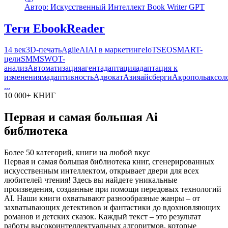
Автор: Искусственный Интеллект Book Writer GPT
Теги EbookReader
14 век
3D-печать
Agile
AI
AI в маркетинге
IoT
SEO
SMART-
цели
SMM
SWOT-
анализ
Автоматизация
агент
адаптация
адаптация к
изменениям
адаптивность
Адвокат
Азия
айсберги
Акрополь
аксол
...
10 000+ КНИГ
Первая и самая большая Ai
библиотека
Более 50 категорий, книги на любой вкус
Первая и самая большая библиотека книг, сгенерированных
искусственным интеллектом, открывает двери для всех
любителей чтения! Здесь вы найдете уникальные
произведения, созданные при помощи передовых технологий
AI. Наши книги охватывают разнообразные жанры – от
захватывающих детективов и фантастики до вдохновляющих
романов и детских сказок. Каждый текст – это результат
работы высокоинтеллектуальных алгоритмов, которые