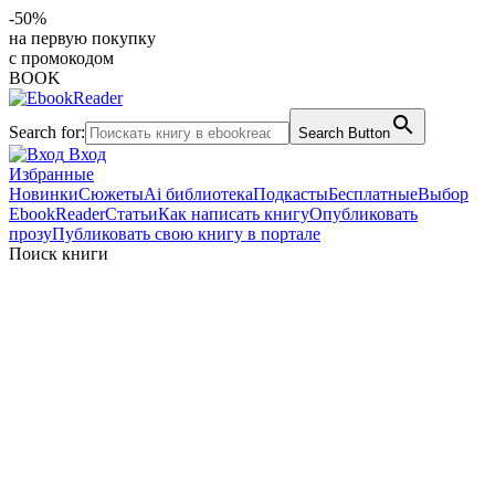
-50%
на первую покупку
с промокодом
BOOK
Search for:
Search Button
Вход
Избранные
Новинки
Сюжеты
Ai библиотека
Подкасты
Бесплатные
Выбор
EbookReader
Статьи
Как написать книгу
Опубликовать
прозу
Публиковать свою книгу в портале
Поиск книги