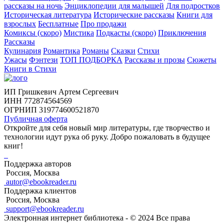
рассказы на ночь
Энциклопедии для малышей
Для подростков
Историческая литература
Исторические рассказы
Книги для
взрослых
Бесплатные
Про продажи
Комиксы (скоро)
Мистика
Подкасты (скоро)
Приключения
Рассказы
Кулинария
Романтика
Романы
Сказки
Стихи
Ужасы
Фэнтези
ТОП ПОДБОРКА
Рассказы и прозы
Сюжеты
Книги в Стихи
ИП Гришкевич Артем Сергеевич
ИНН 772874564569
ОГРНИП 319774600521870
Публичная оферта
Откройте для себя новый мир литературы, где творчество и
технологии идут рука об руку. Добро пожаловать в будущее
книг!
Поддержка авторов
Россия, Москва
autor@ebookreader.ru
Поддержка клиентов
Россия, Москва
support@ebookreader.ru
Электронная интернет библиотека - © 2024 Все права