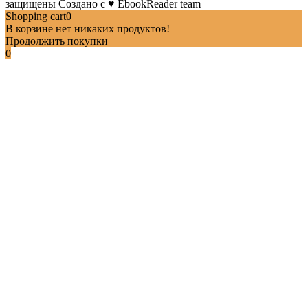
защищены
Создано с
♥
EbookReader team
Shopping cart
0
В корзине нет никаких продуктов!
Продолжить покупки
0