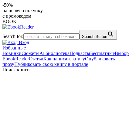
-50%
на первую покупку
с промокодом
BOOK
Search for:
Search Button
Вход
Избранные
Новинки
Сюжеты
Ai библиотека
Подкасты
Бесплатные
Выбор
EbookReader
Статьи
Как написать книгу
Опубликовать
прозу
Публиковать свою книгу в портале
Поиск книги