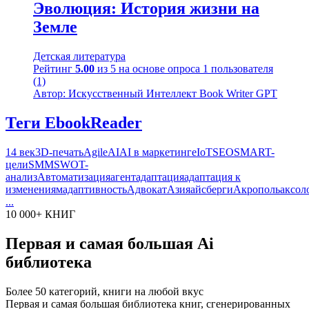
Эволюция: История жизни на
Земле
Детская литература
Рейтинг
5.00
из 5 на основе опроса
1
пользователя
(1)
Автор: Искусственный Интеллект Book Writer GPT
Теги EbookReader
14 век
3D-печать
Agile
AI
AI в маркетинге
IoT
SEO
SMART-
цели
SMM
SWOT-
анализ
Автоматизация
агент
адаптация
адаптация к
изменениям
адаптивность
Адвокат
Азия
айсберги
Акрополь
аксол
...
10 000+ КНИГ
Первая и самая большая Ai
библиотека
Более 50 категорий, книги на любой вкус
Первая и самая большая библиотека книг, сгенерированных