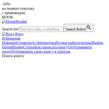
-50%
на первую покупку
с промокодом
BOOK
Search for:
Search Button
Вход
Избранные
Новинки
Сюжеты
Ai библиотека
Подкасты
Бесплатные
Выбор
EbookReader
Статьи
Как написать книгу
Опубликовать
прозу
Публиковать свою книгу в портале
Поиск книги