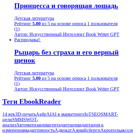
Принцесса и говорящая лошадь
Детская литература
Рейтинг
5.00
из 5 на основе опроса
1
пользователя
(1)
Автор: Искусственный Интеллект Book Writer GPT
Распродажа!
Рыцарь без страха и его верный
щенок
Детская литература
Рейтинг
5.00
из 5 на основе опроса
1
пользователя
(1)
Автор: Искусственный Интеллект Book Writer GPT
Теги EbookReader
14 век
3D-печать
Agile
AI
AI в маркетинге
IoT
SEO
SMART-
цели
SMM
SWOT-
анализ
Автоматизация
агент
адаптация
адаптация к
изменениям
адаптивность
Адвокат
Азия
айсберги
Акрополь
аксол