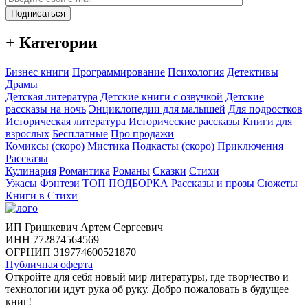
Подписаться
+ Категории
Бизнес книги
Программирование
Психология
Детективы
Драмы
Детская литература
Детские книги с озвучкой
Детские
рассказы на ночь
Энциклопедии для малышей
Для подростков
Историческая литература
Исторические рассказы
Книги для
взрослых
Бесплатные
Про продажи
Комиксы (скоро)
Мистика
Подкасты (скоро)
Приключения
Рассказы
Кулинария
Романтика
Романы
Сказки
Стихи
Ужасы
Фэнтези
ТОП ПОДБОРКА
Рассказы и прозы
Сюжеты
Книги в Стихи
ИП Гришкевич Артем Сергеевич
ИНН 772874564569
ОГРНИП 319774600521870
Публичная оферта
Откройте для себя новый мир литературы, где творчество и
технологии идут рука об руку. Добро пожаловать в будущее
книг!