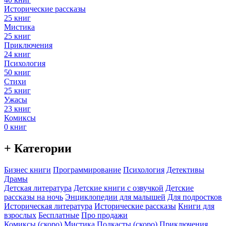
Исторические рассказы
25 книг
Мистика
25 книг
Приключения
24 книг
Психология
50 книг
Стихи
25 книг
Ужасы
23 книг
Комиксы
0 книг
+ Категории
Бизнес книги
Программирование
Психология
Детективы
Драмы
Детская литература
Детские книги с озвучкой
Детские
рассказы на ночь
Энциклопедии для малышей
Для подростков
Историческая литература
Исторические рассказы
Книги для
взрослых
Бесплатные
Про продажи
Комиксы (скоро)
Мистика
Подкасты (скоро)
Приключения