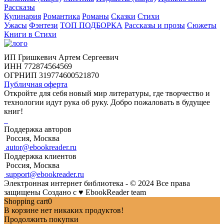
Рассказы
Кулинария
Романтика
Романы
Сказки
Стихи
Ужасы
Фэнтези
ТОП ПОДБОРКА
Рассказы и прозы
Сюжеты
Книги в Стихи
ИП Гришкевич Артем Сергеевич
ИНН 772874564569
ОГРНИП 319774600521870
Публичная оферта
Откройте для себя новый мир литературы, где творчество и
технологии идут рука об руку. Добро пожаловать в будущее
книг!
Поддержка авторов
Россия, Москва
autor@ebookreader.ru
Поддержка клиентов
Россия, Москва
support@ebookreader.ru
Электронная интернет библиотека - © 2024 Все права
защищены
Создано с
♥
EbookReader team
Shopping cart
0
В корзине нет никаких продуктов!
Продолжить покупки