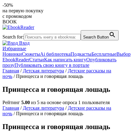
-50%
на первую покупку
с промокодом
BOOK
Search for:
Search Button
Вход
Избранные
Новинки
Сюжеты
Ai библиотека
Подкасты
Бесплатные
Выбор
EbookReader
Статьи
Как написать книгу
Опубликовать
прозу
Публиковать свою книгу в портале
Главная
/
Детская литература
/
Детские рассказы на
ночь
/ Принцесса и говорящая лошадь
Принцесса и говорящая лошадь
Рейтинг
5.00
из 5 на основе опроса
1
пользователя
Главная
/
Детская литература
/
Детские рассказы на
ночь
/ Принцесса и говорящая лошадь
Принцесса и говорящая лошадь