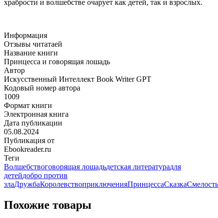
храбрости и волшебстве очарует как детей, так и взрослых.
Информация
Отзывы читатаей
Название книги
Принцесса и говорящая лошадь
Автор
Искусственный Интеллект Book Writer GPT
Кодовый номер автора
1009
Формат книги
Электронная книга
Дата публикации
05.08.2024
Публикация от
Ebookreader.ru
Теги
Волшебство
говорящая лошадь
детская литература
для
детей
добро против
зла
Дружба
Королевство
приключения
Принцесса
Сказка
Смелост
Похожие товары