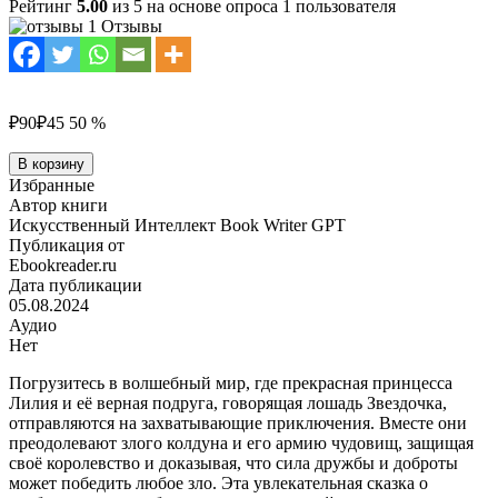
Рейтинг
5.00
из 5 на основе опроса
1
пользователя
1 Отзывы
₽90
₽45
50 %
Количество
В корзину
товара
Избранные
Принцесса
Автор книги
и
Искусственный Интеллект Book Writer GPT
говорящая
Публикация от
лошадь
Ebookreader.ru
Дата публикации
05.08.2024
Аудио
Нет
Погрузитесь в волшебный мир, где прекрасная принцесса
Лилия и её верная подруга, говорящая лошадь Звездочка,
отправляются на захватывающие приключения. Вместе они
преодолевают злого колдуна и его армию чудовищ, защищая
своё королевство и доказывая, что сила дружбы и доброты
может победить любое зло. Эта увлекательная сказка о