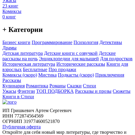
Ужасы
23 книг
Комиксы
0 книг
+ Категории
Бизнес книги
Программирование
Психология
Детективы
Драмы
Детская литература
Детские книги с озвучкой
Детские
рассказы на ночь
Энциклопедии для малышей
Для подростков
Историческая литература
Исторические рассказы
Книги для
взрослых
Бесплатные
Про продажи
Комиксы (скоро)
Мистика
Подкасты (скоро)
Приключения
Рассказы
Кулинария
Романтика
Романы
Сказки
Стихи
Ужасы
Фэнтези
ТОП ПОДБОРКА
Рассказы и прозы
Сюжеты
Книги в Стихи
ИП Гришкевич Артем Сергеевич
ИНН 772874564569
ОГРНИП 319774600521870
Публичная оферта
Откройте для себя новый мир литературы, где творчество и