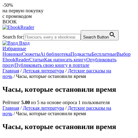
-50%
на первую покупку
с промокодом
BOOK
Search for:
Search Button
Вход
Избранные
Новинки
Сюжеты
Ai библиотека
Подкасты
Бесплатные
Выбор
EbookReader
Статьи
Как написать книгу
Опубликовать
прозу
Публиковать свою книгу в портале
Главная
/
Детская литература
/
Детские рассказы на
ночь
/ Часы, которые остановили время
Часы, которые остановили время
Рейтинг
5.00
из 5 на основе опроса
1
пользователя
Главная
/
Детская литература
/
Детские рассказы на
ночь
/ Часы, которые остановили время
Часы, которые остановили время