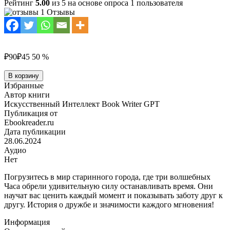
Рейтинг
5.00
из 5 на основе опроса
1
пользователя
1 Отзывы
₽90
₽45
50 %
Количество
В корзину
товара
Избранные
Часы,
Автор книги
которые
Искусственный Интеллект Book Writer GPT
остановили
Публикация от
время
Ebookreader.ru
Дата публикации
28.06.2024
Аудио
Нет
Погрузитесь в мир старинного города, где три волшебных
Часа обрели удивительную силу останавливать время. Они
научат вас ценить каждый момент и показывать заботу друг к
другу. История о дружбе и значимости каждого мгновения!
Информация