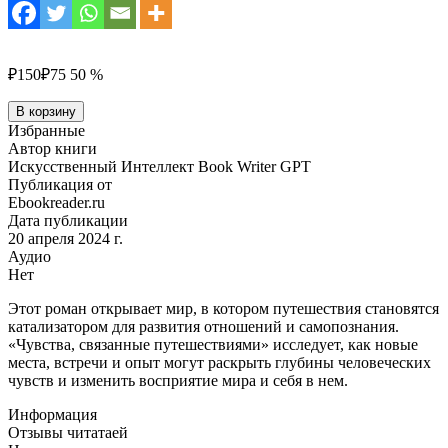
₽150
₽75
50 %
Количество
В корзину
товара
Избранные
Чувства,
Автор книги
связанные
Искусственный Интеллект Book Writer GPT
путешествиями
Публикация от
Ebookreader.ru
Дата публикации
20 апреля 2024 г.
Аудио
Нет
Этот роман открывает мир, в котором путешествия становятся
катализатором для развития отношений и самопознания.
«Чувства, связанные путешествиями» исследует, как новые
места, встречи и опыт могут раскрыть глубины человеческих
чувств и изменить восприятие мира и себя в нем.
Информация
Отзывы читатаей