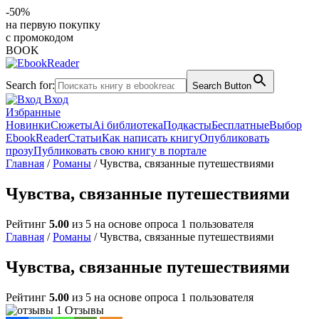
-50%
на первую покупку
с промокодом
BOOK
Search for:
Search Button
Вход
Избранные
Новинки
Сюжеты
Ai библиотека
Подкасты
Бесплатные
Выбор
EbookReader
Статьи
Как написать книгу
Опубликовать
прозу
Публиковать свою книгу в портале
Главная
/
Романы
/ Чувства, связанные путешествиями
Чувства, связанные путешествиями
Рейтинг
5.00
из 5 на основе опроса
1
пользователя
Главная
/
Романы
/ Чувства, связанные путешествиями
Чувства, связанные путешествиями
Рейтинг
5.00
из 5 на основе опроса
1
пользователя
1 Отзывы