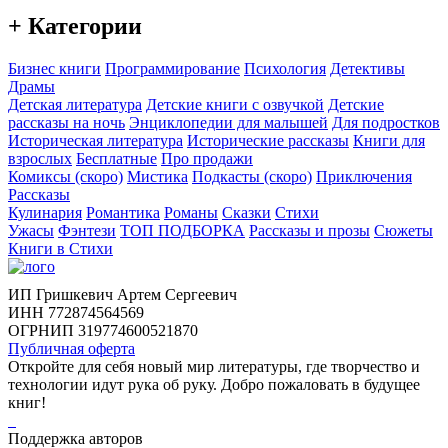
+ Категории
Бизнес книги
Программирование
Психология
Детективы
Драмы
Детская литература
Детские книги с озвучкой
Детские
рассказы на ночь
Энциклопедии для малышей
Для подростков
Историческая литература
Исторические рассказы
Книги для
взрослых
Бесплатные
Про продажи
Комиксы (скоро)
Мистика
Подкасты (скоро)
Приключения
Рассказы
Кулинария
Романтика
Романы
Сказки
Стихи
Ужасы
Фэнтези
ТОП ПОДБОРКА
Рассказы и прозы
Сюжеты
Книги в Стихи
ИП Гришкевич Артем Сергеевич
ИНН 772874564569
ОГРНИП 319774600521870
Публичная оферта
Откройте для себя новый мир литературы, где творчество и
технологии идут рука об руку. Добро пожаловать в будущее
книг!
Поддержка авторов