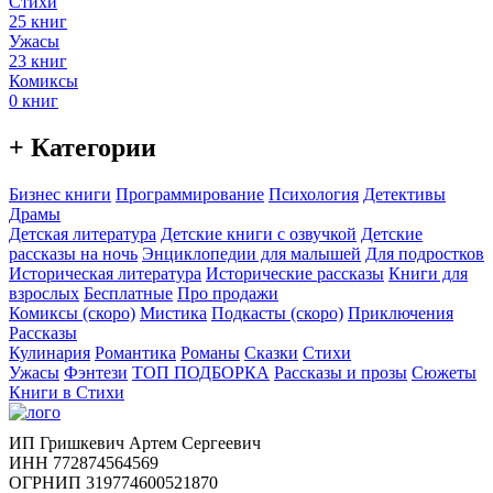
Стихи
25 книг
Ужасы
23 книг
Комиксы
0 книг
+ Категории
Бизнес книги
Программирование
Психология
Детективы
Драмы
Детская литература
Детские книги с озвучкой
Детские
рассказы на ночь
Энциклопедии для малышей
Для подростков
Историческая литература
Исторические рассказы
Книги для
взрослых
Бесплатные
Про продажи
Комиксы (скоро)
Мистика
Подкасты (скоро)
Приключения
Рассказы
Кулинария
Романтика
Романы
Сказки
Стихи
Ужасы
Фэнтези
ТОП ПОДБОРКА
Рассказы и прозы
Сюжеты
Книги в Стихи
ИП Гришкевич Артем Сергеевич
ИНН 772874564569
ОГРНИП 319774600521870