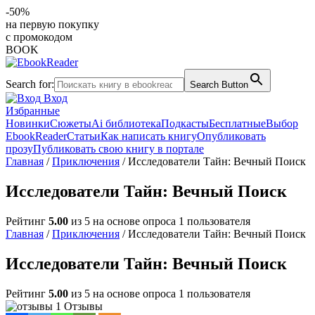
-50%
на первую покупку
с промокодом
BOOK
Search for:
Search Button
Вход
Избранные
Новинки
Сюжеты
Ai библиотека
Подкасты
Бесплатные
Выбор
EbookReader
Статьи
Как написать книгу
Опубликовать
прозу
Публиковать свою книгу в портале
Главная
/
Приключения
/ Исследователи Тайн: Вечный Поиск
Исследователи Тайн: Вечный Поиск
Рейтинг
5.00
из 5 на основе опроса
1
пользователя
Главная
/
Приключения
/ Исследователи Тайн: Вечный Поиск
Исследователи Тайн: Вечный Поиск
Рейтинг
5.00
из 5 на основе опроса
1
пользователя
1 Отзывы