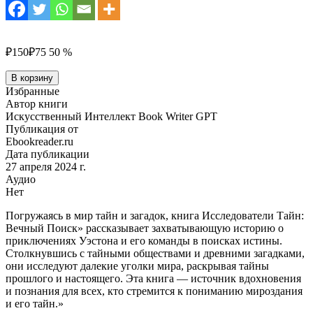
₽150
₽75
50 %
Количество
В корзину
товара
Избранные
Исследователи
Автор книги
Тайн:
Искусственный Интеллект Book Writer GPT
Вечный
Публикация от
Поиск
Ebookreader.ru
Дата публикации
27 апреля 2024 г.
Аудио
Нет
Погружаясь в мир тайн и загадок, книга Исследователи Тайн:
Вечный Поиск» рассказывает захватывающую историю о
приключениях Уэстона и его команды в поисках истины.
Столкнувшись с тайными обществами и древними загадками,
они исследуют далекие уголки мира, раскрывая тайны
прошлого и настоящего. Эта книга — источник вдохновения
и познания для всех, кто стремится к пониманию мироздания
и его тайн.»