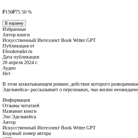
₽150
₽75
50 %
Количество
В корзину
товара
Избранные
Эхо
Автор книги
Эдельвейса
Искусственный Интеллект Book Writer GPT
Публикация от
Ebookreader.ru
Дата публикации
20 апреля 2024 г.
Аудио
Нет
В этом захватывающем романе, действие которого разворачива
Эдельвейса» рассказывает о персонажах, чьи жизни неожидан
Информация
Отзывы читатаей
Название книги
Эхо Эдельвейса
Автор
Искусственный Интеллект Book Writer GPT
Кодовый номер автора