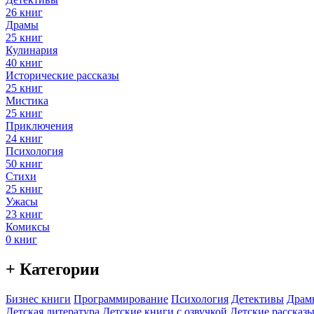
26 книг
Драмы
25 книг
Кулинария
40 книг
Исторические рассказы
25 книг
Мистика
25 книг
Приключения
24 книг
Психология
50 книг
Стихи
25 книг
Ужасы
23 книг
Комиксы
0 книг
+ Категории
Бизнес книги
Программирование
Психология
Детективы
Драм
Детская литература
Детские книги с озвучкой
Детские рассказы