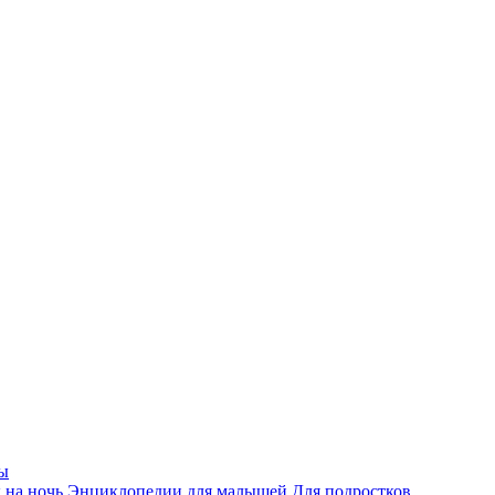
ы
 на ночь
Энциклопедии для малышей
Для подростков