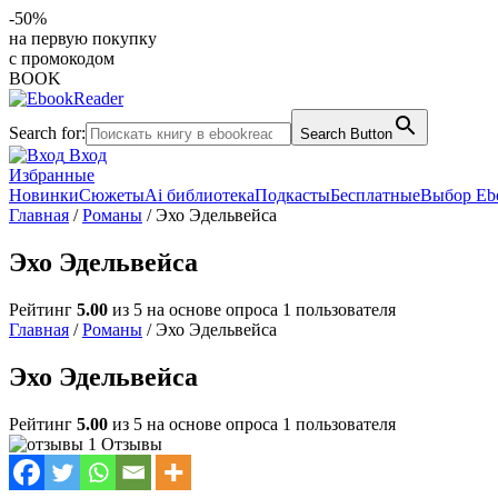
-50%
на первую покупку
с промокодом
BOOK
Search for:
Search Button
Вход
Избранные
Новинки
Сюжеты
Ai библиотека
Подкасты
Бесплатные
Выбор Eb
Главная
/
Романы
/ Эхо Эдельвейса
Эхо Эдельвейса
Рейтинг
5.00
из 5 на основе опроса
1
пользователя
Главная
/
Романы
/ Эхо Эдельвейса
Эхо Эдельвейса
Рейтинг
5.00
из 5 на основе опроса
1
пользователя
1 Отзывы