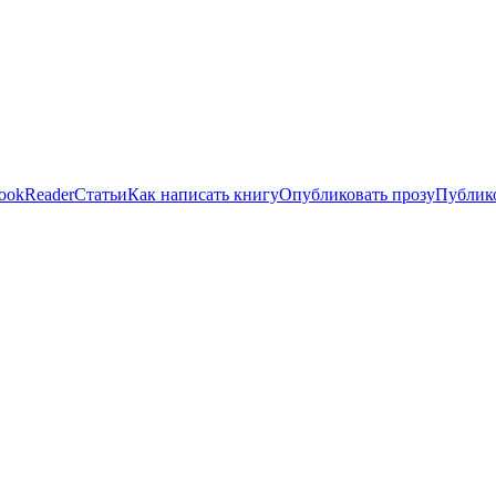
ookReader
Статьи
Как написать книгу
Опубликовать прозу
Публико