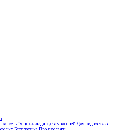
ы
 на ночь
Энциклопедии для малышей
Для подростков
рослых
Бесплатные
Про продажи