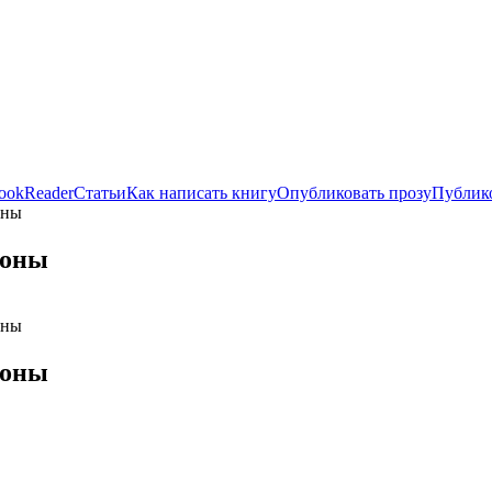
ookReader
Статьи
Как написать книгу
Опубликовать прозу
Публико
оны
роны
оны
роны