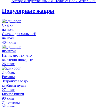
Автор: Искусственный Интеллект Book Writer GPT
Популярные жанры
Сказки
на ночь
Сказки для малышей
на ночь
404 книг
Фэнтези
Написано так, что
вы точно поверите
26 книг
Любовь
Романы
Затронут вас до
глубины души
27 книг
Бизнес книги
90 книг
Детективы
26 книг