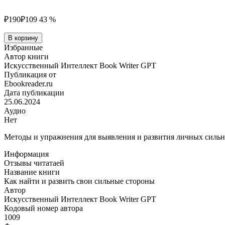
₽190
₽109
43 %
Количество
В корзину
товара
Избранные
Как
Автор книги
найти
Искусственный Интеллект Book Writer GPT
и
Публикация от
развить
Ebookreader.ru
свои
Дата публикации
сильные
25.06.2024
стороны
Аудио
Нет
Методы и упражнения для выявления и развития личных сильны
Информация
Отзывы читатаей
Название книги
Как найти и развить свои сильные стороны
Автор
Искусственный Интеллект Book Writer GPT
Кодовый номер автора
1009