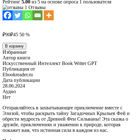
Рейтинг
5.00
из 5 на основе опроса
1
пользователя
1 Отзывы
₽90
₽45
50 %
Количество
В корзину
товара
Избранные
Легенда
Автор книги
о
Искусственный Интеллект Book Writer GPT
Загадочных
Публикация от
Крыльях
Ebookreader.ru
Фей
Дата публикации
28.06.2024
Аудио
Нет
Отправляйтесь в захватывающее приключение вместе с
Элизой, чтобы раскрыть тайну Загадочных Крыльев Фей и
обрести мудрость от Древней Феи Сильваны! Эта сказка о
дружбе, приключениях и уважении к природе, которая
покажет вам, что истинная сила в каждом из нас.