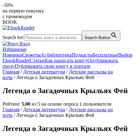
-50%
на первую покупку
с промокодом
BOOK
Search for:
Search Button
Вход
Избранные
Новинки
Сюжеты
Ai библиотека
Подкасты
Бесплатные
Выбор
EbookReader
Статьи
Как написать книгу
Опубликовать
прозу
Публиковать свою книгу в портале
Главная
/
Детская литература
/
Детские рассказы на
ночь
/ Легенда о Загадочных Крыльях Фей
Легенда о Загадочных Крыльях Фей
Рейтинг
5.00
из 5 на основе опроса
1
пользователя
Главная
/
Детская литература
/
Детские рассказы на
ночь
/ Легенда о Загадочных Крыльях Фей
Легенда о Загадочных Крыльях Фей