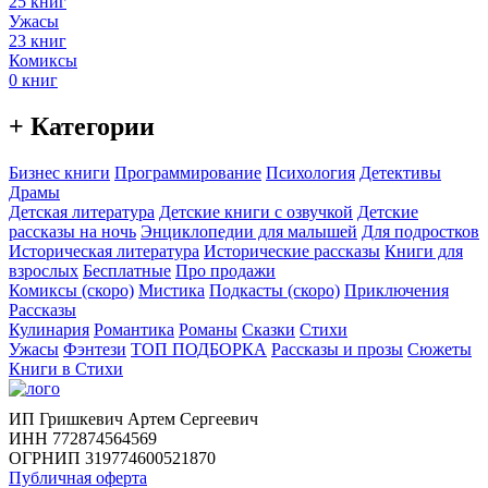
25 книг
Ужасы
23 книг
Комиксы
0 книг
+ Категории
Бизнес книги
Программирование
Психология
Детективы
Драмы
Детская литература
Детские книги с озвучкой
Детские
рассказы на ночь
Энциклопедии для малышей
Для подростков
Историческая литература
Исторические рассказы
Книги для
взрослых
Бесплатные
Про продажи
Комиксы (скоро)
Мистика
Подкасты (скоро)
Приключения
Рассказы
Кулинария
Романтика
Романы
Сказки
Стихи
Ужасы
Фэнтези
ТОП ПОДБОРКА
Рассказы и прозы
Сюжеты
Книги в Стихи
ИП Гришкевич Артем Сергеевич
ИНН 772874564569
ОГРНИП 319774600521870
Публичная оферта