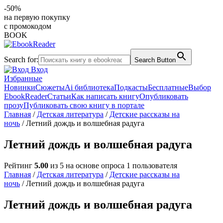
-50%
на первую покупку
с промокодом
BOOK
Search for:
Search Button
Вход
Избранные
Новинки
Сюжеты
Ai библиотека
Подкасты
Бесплатные
Выбор
EbookReader
Статьи
Как написать книгу
Опубликовать
прозу
Публиковать свою книгу в портале
Главная
/
Детская литература
/
Детские рассказы на
ночь
/ Летний дождь и волшебная радуга
Летний дождь и волшебная радуга
Рейтинг
5.00
из 5 на основе опроса
1
пользователя
Главная
/
Детская литература
/
Детские рассказы на
ночь
/ Летний дождь и волшебная радуга
Летний дождь и волшебная радуга