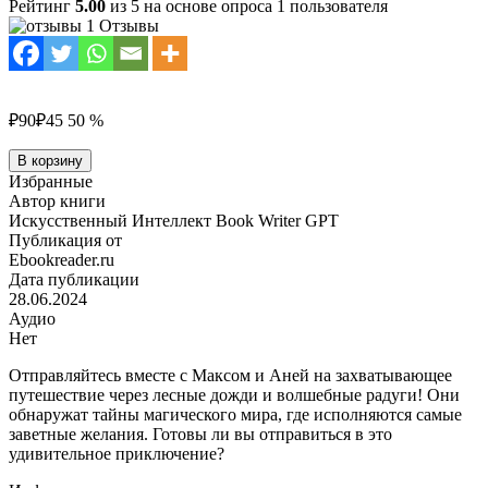
Рейтинг
5.00
из 5 на основе опроса
1
пользователя
1 Отзывы
₽90
₽45
50 %
Количество
В корзину
товара
Избранные
Летний
Автор книги
дождь
Искусственный Интеллект Book Writer GPT
и
Публикация от
волшебная
Ebookreader.ru
радуга
Дата публикации
28.06.2024
Аудио
Нет
Отправляйтесь вместе с Максом и Аней на захватывающее
путешествие через лесные дожди и волшебные радуги! Они
обнаружат тайны магического мира, где исполняются самые
заветные желания. Готовы ли вы отправиться в это
удивительное приключение?