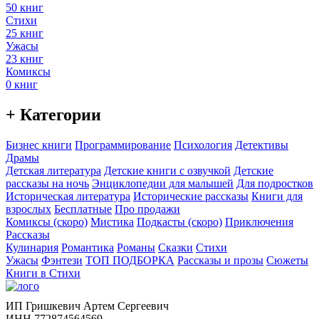
50 книг
Стихи
25 книг
Ужасы
23 книг
Комиксы
0 книг
+ Категории
Бизнес книги
Программирование
Психология
Детективы
Драмы
Детская литература
Детские книги с озвучкой
Детские
рассказы на ночь
Энциклопедии для малышей
Для подростков
Историческая литература
Исторические рассказы
Книги для
взрослых
Бесплатные
Про продажи
Комиксы (скоро)
Мистика
Подкасты (скоро)
Приключения
Рассказы
Кулинария
Романтика
Романы
Сказки
Стихи
Ужасы
Фэнтези
ТОП ПОДБОРКА
Рассказы и прозы
Сюжеты
Книги в Стихи
ИП Гришкевич Артем Сергеевич
ИНН 772874564569