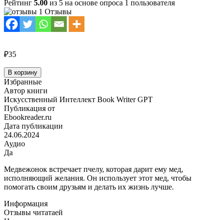
Рейтинг
5.00
из 5 на основе опроса
1
пользователя
1 Отзывы
₽35
Количество
В корзину
товара
Избранные
Медвежонок
Автор книги
и
Искусственный Интеллект Book Writer GPT
волшебная
Публикация от
пчела
Ebookreader.ru
Дата публикации
24.06.2024
Аудио
Да
Медвежонок встречает пчелу, которая дарит ему мед,
исполняющий желания. Он использует этот мед, чтобы
помогать своим друзьям и делать их жизнь лучше.
Информация
Отзывы читатаей