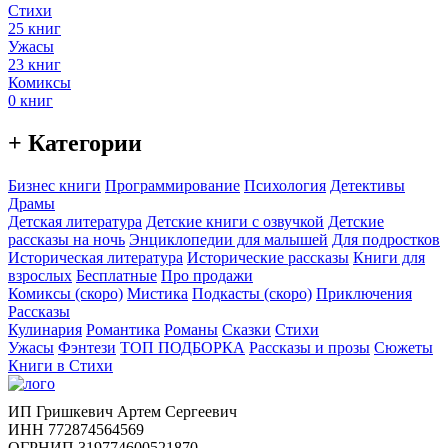
Стихи
25 книг
Ужасы
23 книг
Комиксы
0 книг
+ Категории
Бизнес книги
Программирование
Психология
Детективы
Драмы
Детская литература
Детские книги с озвучкой
Детские
рассказы на ночь
Энциклопедии для малышей
Для подростков
Историческая литература
Исторические рассказы
Книги для
взрослых
Бесплатные
Про продажи
Комиксы (скоро)
Мистика
Подкасты (скоро)
Приключения
Рассказы
Кулинария
Романтика
Романы
Сказки
Стихи
Ужасы
Фэнтези
ТОП ПОДБОРКА
Рассказы и прозы
Сюжеты
Книги в Стихи
ИП Гришкевич Артем Сергеевич
ИНН 772874564569
ОГРНИП 319774600521870