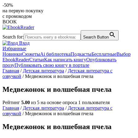
-50%
на первую покупку
с промокодом
BOOK
Search for:
Search Button
Вход
Избранные
Новинки
Сюжеты
Ai библиотека
Подкасты
Бесплатные
Выбор
EbookReader
Статьи
Как написать книгу
Опубликовать
прозу
Публиковать свою книгу в портале
Главная
/
Детская литература
/
Детская литература с
озвучкой
/ Медвежонок и волшебная пчела
Медвежонок и волшебная пчела
Рейтинг
5.00
из 5 на основе опроса
1
пользователя
Главная
/
Детская литература
/
Детская литература с
озвучкой
/ Медвежонок и волшебная пчела
Медвежонок и волшебная пчела