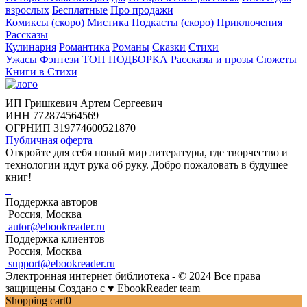
взрослых
Бесплатные
Про продажи
Комиксы (скоро)
Мистика
Подкасты (скоро)
Приключения
Рассказы
Кулинария
Романтика
Романы
Сказки
Стихи
Ужасы
Фэнтези
ТОП ПОДБОРКА
Рассказы и прозы
Сюжеты
Книги в Стихи
ИП Гришкевич Артем Сергеевич
ИНН 772874564569
ОГРНИП 319774600521870
Публичная оферта
Откройте для себя новый мир литературы, где творчество и
технологии идут рука об руку. Добро пожаловать в будущее
книг!
Поддержка авторов
Россия, Москва
autor@ebookreader.ru
Поддержка клиентов
Россия, Москва
support@ebookreader.ru
Электронная интернет библиотека - © 2024 Все права
защищены
Создано с
♥
EbookReader team
Shopping cart
0