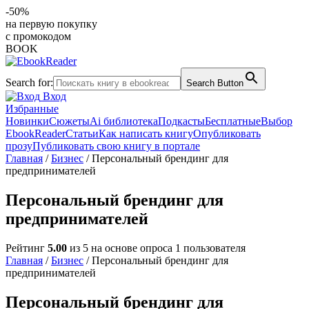
-50%
на первую покупку
с промокодом
BOOK
Search for:
Search Button
Вход
Избранные
Новинки
Сюжеты
Ai библиотека
Подкасты
Бесплатные
Выбор
EbookReader
Статьи
Как написать книгу
Опубликовать
прозу
Публиковать свою книгу в портале
Главная
/
Бизнес
/ Персональный брендинг для
предпринимателей
Персональный брендинг для
предпринимателей
Рейтинг
5.00
из 5 на основе опроса
1
пользователя
Главная
/
Бизнес
/ Персональный брендинг для
предпринимателей
Персональный брендинг для