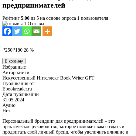
предпринимателей
Рейтинг
5.00
из 5 на основе опроса
1
пользователя
1 Отзывы
₽250
₽180
28 %
Количество
В корзину
товара
Избранные
Персональный
Автор книги
брендинг
Искусственный Интеллект Book Writer GPT
для
Публикация от
предпринимателей
Ebookreader.ru
Дата публикации
31.05.2024
Аудио
Нет
Персональный брендинг для предпринимателей – это
практическое руководство, которое поможет вам создать и
продвигать свой личный бренд, чтобы увеличить влияние и