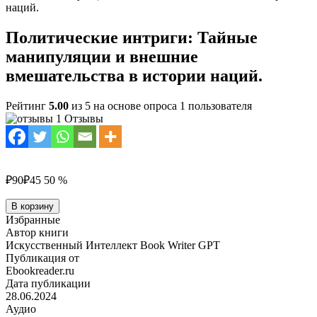
наций.
Политические интриги: Тайные
манипуляции и внешние
вмешательства в истории наций.
Рейтинг
5.00
из 5 на основе опроса
1
пользователя
1 Отзывы
₽90
₽45
50 %
Количество
В корзину
товара
Избранные
Политические
Автор книги
интриги:
Искусственный Интеллект Book Writer GPT
Тайные
Публикация от
манипуляции
Ebookreader.ru
и
Дата публикации
внешние
28.06.2024
вмешательства
Аудио