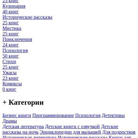
25 книг
Кулинария
40 книг
Исторические рассказы
25 книг
Мистика
25 книг
Приключения
24 книг
Психология
50 книг
Стихи
25 книг
Ужасы
23 книг
Комиксы
0 книг
+ Категории
Бизнес книги
Программирование
Психология
Детективы
Драмы
Детская литература
Детские книги с озвучкой
Детские
рассказы на ночь
Энциклопедии для малышей
Для подростков
Историческая литература
Исторические рассказы
Книги для