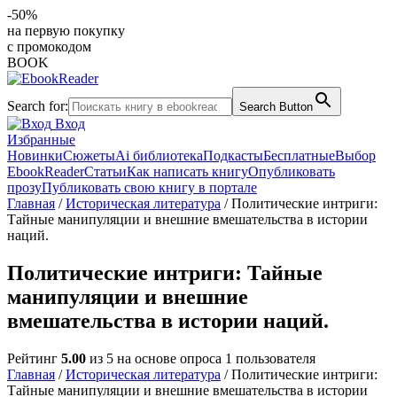
-50%
на первую покупку
с промокодом
BOOK
Search for:
Search Button
Вход
Избранные
Новинки
Сюжеты
Ai библиотека
Подкасты
Бесплатные
Выбор
EbookReader
Статьи
Как написать книгу
Опубликовать
прозу
Публиковать свою книгу в портале
Главная
/
Историческая литература
/ Политические интриги:
Тайные манипуляции и внешние вмешательства в истории
наций.
Политические интриги: Тайные
манипуляции и внешние
вмешательства в истории наций.
Рейтинг
5.00
из 5 на основе опроса
1
пользователя
Главная
/
Историческая литература
/ Политические интриги:
Тайные манипуляции и внешние вмешательства в истории