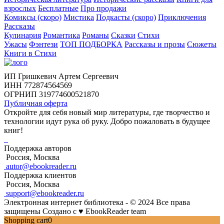
взрослых
Бесплатные
Про продажи
Комиксы (скоро)
Мистика
Подкасты (скоро)
Приключения
Рассказы
Кулинария
Романтика
Романы
Сказки
Стихи
Ужасы
Фэнтези
ТОП ПОДБОРКА
Рассказы и прозы
Сюжеты
Книги в Стихи
ИП Гришкевич Артем Сергеевич
ИНН 772874564569
ОГРНИП 319774600521870
Публичная оферта
Откройте для себя новый мир литературы, где творчество и
технологии идут рука об руку. Добро пожаловать в будущее
книг!
Поддержка авторов
Россия, Москва
autor@ebookreader.ru
Поддержка клиентов
Россия, Москва
support@ebookreader.ru
Электронная интернет библиотека - © 2024 Все права
защищены
Создано с
♥
EbookReader team
Shopping cart
0