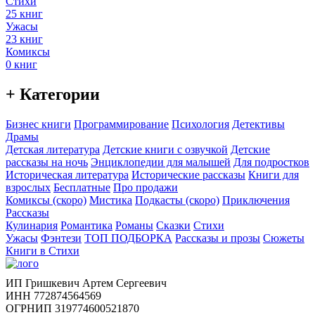
Стихи
25 книг
Ужасы
23 книг
Комиксы
0 книг
+ Категории
Бизнес книги
Программирование
Психология
Детективы
Драмы
Детская литература
Детские книги с озвучкой
Детские
рассказы на ночь
Энциклопедии для малышей
Для подростков
Историческая литература
Исторические рассказы
Книги для
взрослых
Бесплатные
Про продажи
Комиксы (скоро)
Мистика
Подкасты (скоро)
Приключения
Рассказы
Кулинария
Романтика
Романы
Сказки
Стихи
Ужасы
Фэнтези
ТОП ПОДБОРКА
Рассказы и прозы
Сюжеты
Книги в Стихи
ИП Гришкевич Артем Сергеевич
ИНН 772874564569
ОГРНИП 319774600521870