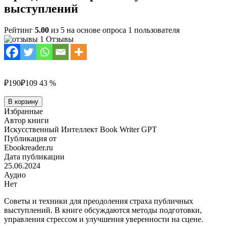
выступлений
Рейтинг
5.00
из 5 на основе опроса
1
пользователя
1 Отзывы
₽190
₽109
43 %
Количество
В корзину
товара
Избранные
Преодоление
Автор книги
страха
Искусственный Интеллект Book Writer GPT
и
Публикация от
публичных
Ebookreader.ru
выступлений
Дата публикации
25.06.2024
Аудио
Нет
Советы и техники для преодоления страха публичных
выступлений. В книге обсуждаются методы подготовки,
управления стрессом и улучшения уверенности на сцене.