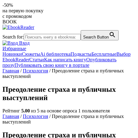
-50%
на первую покупку
с промокодом
BOOK
Search for:
Search Button
Вход
Избранные
Новинки
Сюжеты
Ai библиотека
Подкасты
Бесплатные
Выбор
EbookReader
Статьи
Как написать книгу
Опубликовать
прозу
Публиковать свою книгу в портале
Главная
/
Психология
/ Преодоление страха и публичных
выступлений
Преодоление страха и публичных
выступлений
Рейтинг
5.00
из 5 на основе опроса
1
пользователя
Главная
/
Психология
/ Преодоление страха и публичных
выступлений
Преодоление страха и публичных