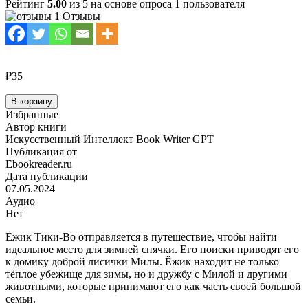
Рейтинг
5.00
из 5 на основе опроса
1
пользователя
1 Отзывы
₽35
Количество
В корзину
товара
Избранные
Приключения
Автор книги
ежика
Искусственный Интеллект Book Writer GPT
Публикация от
Ebookreader.ru
Дата публикации
07.05.2024
Аудио
Нет
Ёжик Тики-Во отправляется в путешествие, чтобы найти
идеальное место для зимней спячки. Его поиски приводят его
к домику доброй лисички Милы. Ёжик находит не только
тёплое убежище для зимы, но и дружбу с Милой и другими
животными, которые принимают его как часть своей большой
семьи.