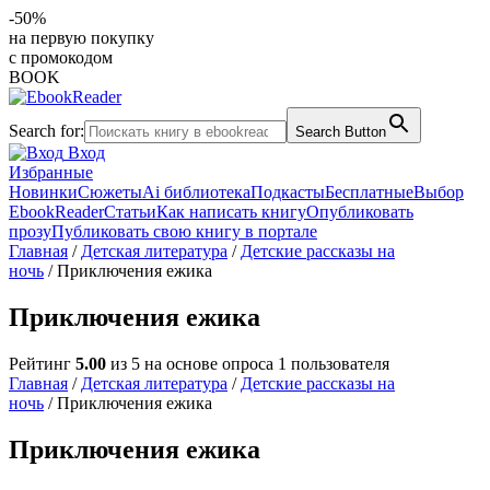
-50%
на первую покупку
с промокодом
BOOK
Search for:
Search Button
Вход
Избранные
Новинки
Сюжеты
Ai библиотека
Подкасты
Бесплатные
Выбор
EbookReader
Статьи
Как написать книгу
Опубликовать
прозу
Публиковать свою книгу в портале
Главная
/
Детская литература
/
Детские рассказы на
ночь
/ Приключения ежика
Приключения ежика
Рейтинг
5.00
из 5 на основе опроса
1
пользователя
Главная
/
Детская литература
/
Детские рассказы на
ночь
/ Приключения ежика
Приключения ежика