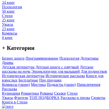
24 книг
Психология
50 книг
Стихи
25 книг
Ужасы
23 книг
Комиксы
0 книг
+ Категории
Бизнес книги
Программирование
Психология
Детективы
Драмы
Детская литература
Детские книги с озвучкой
Детские
рассказы на ночь
Энциклопедии для малышей
Для подростков
Историческая литература
Исторические рассказы
Книги для
взрослых
Бесплатные
Про продажи
Комиксы (скоро)
Мистика
Подкасты (скоро)
Приключения
Рассказы
Кулинария
Романтика
Романы
Сказки
Стихи
Ужасы
Фэнтези
ТОП ПОДБОРКА
Рассказы и прозы
Сюжеты
Книги в Стихи