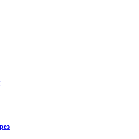
ы
рез