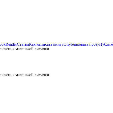
ookReader
Статьи
Как написать книгу
Опубликовать прозу
Публико
лючения маленькой лисички
лючения маленькой лисички