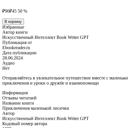
₽90
₽45
50 %
Количество
В корзину
товара
Избранные
Приключения
Автор книги
маленькой
Искусственный Интеллект Book Writer GPT
лисички
Публикация от
Ebookreader.ru
Дата публикации
28.06.2024
Аудио
Нет
Отправляйтесь в увлекательное путешествие вместе с маленьк
приключения и уроки о дружбе и взаимопомощи
Информация
Отзывы читатаей
Название книги
Приключения маленькой лисички
Автор
Искусственный Интеллект Book Writer GPT
Кодовый номер автора