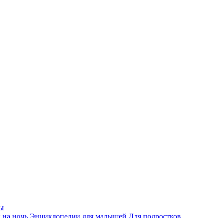
ы
 на ночь
Энциклопедии для малышей
Для подростков