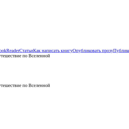
ookReader
Статьи
Как написать книгу
Опубликовать прозу
Публико
утешествие по Вселенной
утешествие по Вселенной