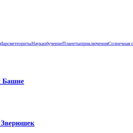
Марс
метеориты
Наука
обучение
Планеты
приключения
Солнечная 
й Башне
 Зверюшек