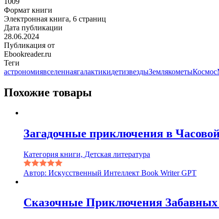
1009
Формат книги
Электронная книга, 6 страниц
Дата публикации
28.06.2024
Публикация от
Ebookreader.ru
Теги
астрономия
вселенная
галактики
дети
звезды
Земля
кометы
Космос
Похожие товары
Загадочные приключения в Часово
Категория книги, Детская литература
Автор: Искусственный Интеллект Book Writer GPT
Сказочные Приключения Забавных