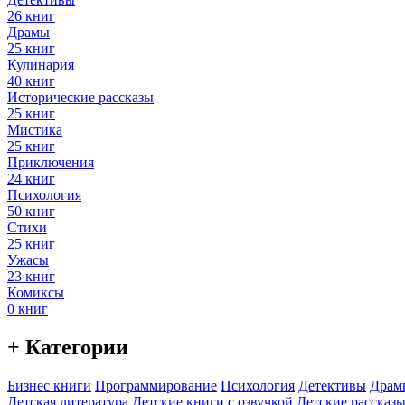
26 книг
Драмы
25 книг
Кулинария
40 книг
Исторические рассказы
25 книг
Мистика
25 книг
Приключения
24 книг
Психология
50 книг
Стихи
25 книг
Ужасы
23 книг
Комиксы
0 книг
+ Категории
Бизнес книги
Программирование
Психология
Детективы
Драм
Детская литература
Детские книги с озвучкой
Детские рассказы