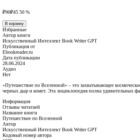
₽90
₽45
50 %
Количество
В корзину
товара
Избранные
Путешествие
Автор книги
по
Искусственный Интеллект Book Writer GPT
Вселенной
Публикация от
Ebookreader.ru
Дата публикации
28.06.2024
Аудио
Нет
«Путешествие по Вселенной» – это захватывающее космическое
черных дыр и комет. Эта энциклопедия полна удивительных фа
Информация
Отзывы читатаей
Название книги
Путешествие по Вселенной
Автор
Искусственный Интеллект Book Writer GPT
Кодовый номер автора