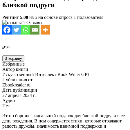
близкой подруги
Рейтинг
5.00
из 5 на основе опроса
1
пользователя
1 Отзывы
₽19
Количество
В корзину
товара
Избранные
Сборник
Автор книги
стихов
Искусственный Интеллект Book Writer GPT
на
Публикация от
День
Ebookreader.ru
рождения
Дата публикации
близкой
27 апреля 2024 г.
подруги
Аудио
Нет
Этот сборник – идеальный подарок для близкой подруги в ее
день рождения. В нем содержатся стихи, которые отражают
радость дружбы, значимость взаимной поддержки и