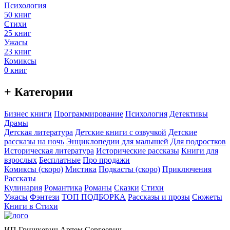
Психология
50 книг
Стихи
25 книг
Ужасы
23 книг
Комиксы
0 книг
+ Категории
Бизнес книги
Программирование
Психология
Детективы
Драмы
Детская литература
Детские книги с озвучкой
Детские
рассказы на ночь
Энциклопедии для малышей
Для подростков
Историческая литература
Исторические рассказы
Книги для
взрослых
Бесплатные
Про продажи
Комиксы (скоро)
Мистика
Подкасты (скоро)
Приключения
Рассказы
Кулинария
Романтика
Романы
Сказки
Стихи
Ужасы
Фэнтези
ТОП ПОДБОРКА
Рассказы и прозы
Сюжеты
Книги в Стихи
ИП Гришкевич Артем Сергеевич