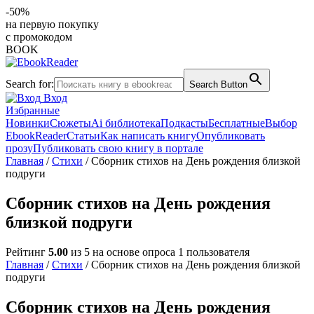
-50%
на первую покупку
с промокодом
BOOK
Search for:
Search Button
Вход
Избранные
Новинки
Сюжеты
Ai библиотека
Подкасты
Бесплатные
Выбор
EbookReader
Статьи
Как написать книгу
Опубликовать
прозу
Публиковать свою книгу в портале
Главная
/
Стихи
/ Сборник стихов на День рождения близкой
подруги
Сборник стихов на День рождения
близкой подруги
Рейтинг
5.00
из 5 на основе опроса
1
пользователя
Главная
/
Стихи
/ Сборник стихов на День рождения близкой
подруги
Сборник стихов на День рождения