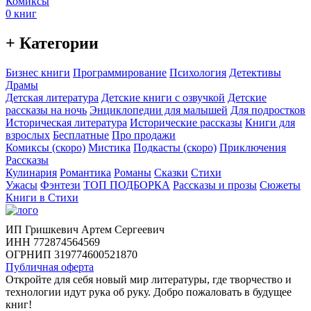
Комиксы
0 книг
+ Категории
Бизнес книги
Программирование
Психология
Детективы
Драмы
Детская литература
Детские книги с озвучкой
Детские
рассказы на ночь
Энциклопедии для малышей
Для подростков
Историческая литература
Исторические рассказы
Книги для
взрослых
Бесплатные
Про продажи
Комиксы (скоро)
Мистика
Подкасты (скоро)
Приключения
Рассказы
Кулинария
Романтика
Романы
Сказки
Стихи
Ужасы
Фэнтези
ТОП ПОДБОРКА
Рассказы и прозы
Сюжеты
Книги в Стихи
ИП Гришкевич Артем Сергеевич
ИНН 772874564569
ОГРНИП 319774600521870
Публичная оферта
Откройте для себя новый мир литературы, где творчество и
технологии идут рука об руку. Добро пожаловать в будущее
книг!