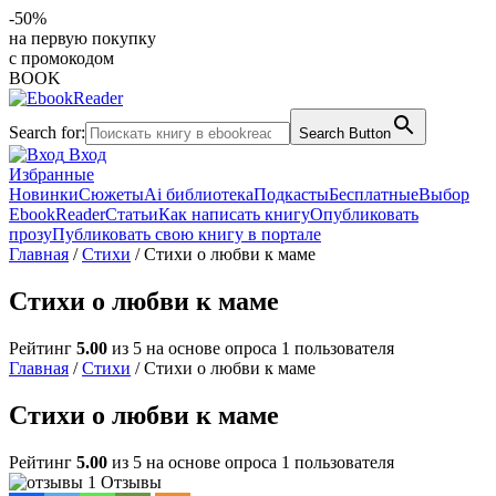
-50%
на первую покупку
с промокодом
BOOK
Search for:
Search Button
Вход
Избранные
Новинки
Сюжеты
Ai библиотека
Подкасты
Бесплатные
Выбор
EbookReader
Статьи
Как написать книгу
Опубликовать
прозу
Публиковать свою книгу в портале
Главная
/
Стихи
/ Стихи о любви к маме
Стихи о любви к маме
Рейтинг
5.00
из 5 на основе опроса
1
пользователя
Главная
/
Стихи
/ Стихи о любви к маме
Стихи о любви к маме
Рейтинг
5.00
из 5 на основе опроса
1
пользователя
1 Отзывы