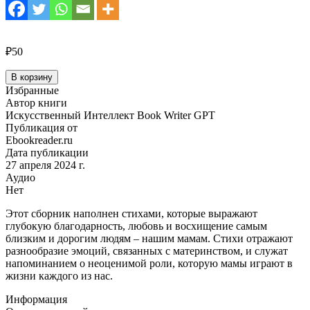
₽50
Количество
В корзину
товара
Избранные
Стихи
Автор книги
о
Искусственный Интеллект Book Writer GPT
любви
Публикация от
к
Ebookreader.ru
маме
Дата публикации
27 апреля 2024 г.
Аудио
Нет
Этот сборник наполнен стихами, которые выражают
глубокую благодарность, любовь и восхищение самым
близким и дорогим людям – нашим мамам. Стихи отражают
разнообразие эмоций, связанных с материнством, и служат
напоминанием о неоценимой роли, которую мамы играют в
жизни каждого из нас.
Информация