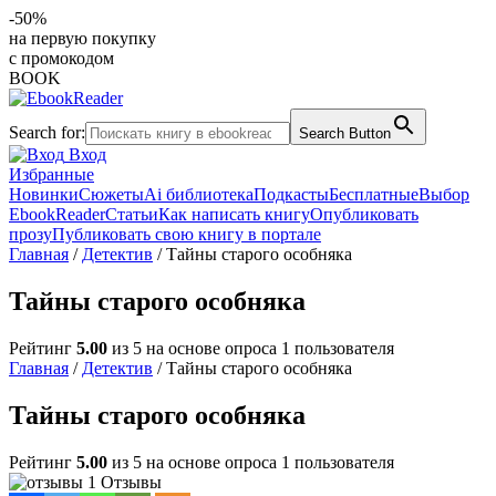
-50%
на первую покупку
с промокодом
BOOK
Search for:
Search Button
Вход
Избранные
Новинки
Сюжеты
Ai библиотека
Подкасты
Бесплатные
Выбор
EbookReader
Статьи
Как написать книгу
Опубликовать
прозу
Публиковать свою книгу в портале
Главная
/
Детектив
/ Тайны старого особняка
Тайны старого особняка
Рейтинг
5.00
из 5 на основе опроса
1
пользователя
Главная
/
Детектив
/ Тайны старого особняка
Тайны старого особняка
Рейтинг
5.00
из 5 на основе опроса
1
пользователя
1 Отзывы