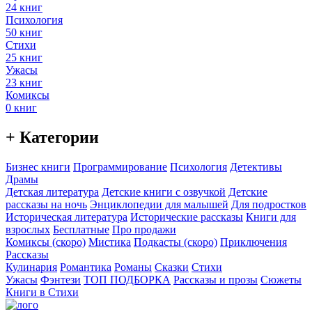
24 книг
Психология
50 книг
Стихи
25 книг
Ужасы
23 книг
Комиксы
0 книг
+ Категории
Бизнес книги
Программирование
Психология
Детективы
Драмы
Детская литература
Детские книги с озвучкой
Детские
рассказы на ночь
Энциклопедии для малышей
Для подростков
Историческая литература
Исторические рассказы
Книги для
взрослых
Бесплатные
Про продажи
Комиксы (скоро)
Мистика
Подкасты (скоро)
Приключения
Рассказы
Кулинария
Романтика
Романы
Сказки
Стихи
Ужасы
Фэнтези
ТОП ПОДБОРКА
Рассказы и прозы
Сюжеты
Книги в Стихи