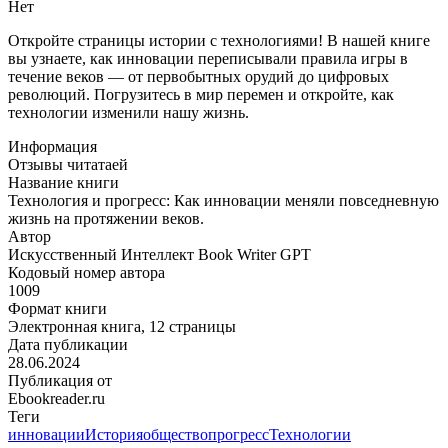
жизнь
Нет
на
протяжении
Откройте страницы истории с технологиями! В нашей книге
веков.
вы узнаете, как инновации переписывали правила игры в
течение веков — от первобытных орудий до цифровых
революций. Погрузитесь в мир перемен и откройте, как
технологии изменили нашу жизнь.
Информация
Отзывы читатаей
Название книги
Технология и прогресс: Как инновации меняли повседневную
жизнь на протяжении веков.
Автор
Искусственный Интеллект Book Writer GPT
Кодовый номер автора
1009
Формат книги
Электронная книга, 12 страницы
Дата публикации
28.06.2024
Публикация от
Ebookreader.ru
Теги
инновации
История
общество
прогресс
Технологии