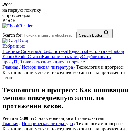
-50%
на первую покупку
с промокодом
BOOK
Search for:
Search Button
Вход
Избранные
Новинки
Сюжеты
Ai библиотека
Подкасты
Бесплатные
Выбор
EbookReader
Статьи
Как написать книгу
Опубликовать
прозу
Публиковать свою книгу в портале
Главная
/
Историческая литература
/ Технология и прогресс:
Как инновации меняли повседневную жизнь на протяжении
веков.
Технология и прогресс: Как инновации
меняли повседневную жизнь на
протяжении веков.
Рейтинг
5.00
из 5 на основе опроса
1
пользователя
Главная
/
Историческая литература
/ Технология и прогресс:
Как инновации меняли повседневную жизнь на протяжении