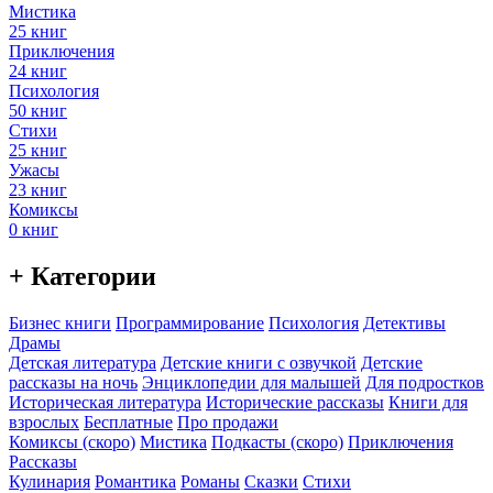
Мистика
25 книг
Приключения
24 книг
Психология
50 книг
Стихи
25 книг
Ужасы
23 книг
Комиксы
0 книг
+ Категории
Бизнес книги
Программирование
Психология
Детективы
Драмы
Детская литература
Детские книги с озвучкой
Детские
рассказы на ночь
Энциклопедии для малышей
Для подростков
Историческая литература
Исторические рассказы
Книги для
взрослых
Бесплатные
Про продажи
Комиксы (скоро)
Мистика
Подкасты (скоро)
Приключения
Рассказы
Кулинария
Романтика
Романы
Сказки
Стихи