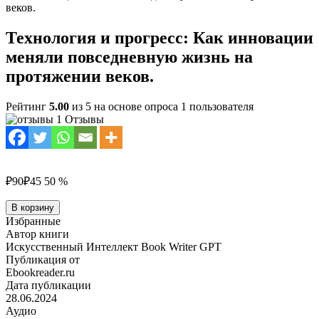
веков.
Технология и прогресс: Как инновации
меняли повседневную жизнь на
протяжении веков.
Рейтинг
5.00
из 5 на основе опроса
1
пользователя
1 Отзывы
₽90
₽45
50 %
Количество
В корзину
товара
Избранные
Технология
Автор книги
и
Искусственный Интеллект Book Writer GPT
прогресс:
Публикация от
Как
Ebookreader.ru
инновации
Дата публикации
меняли
28.06.2024
повседневную
Аудио