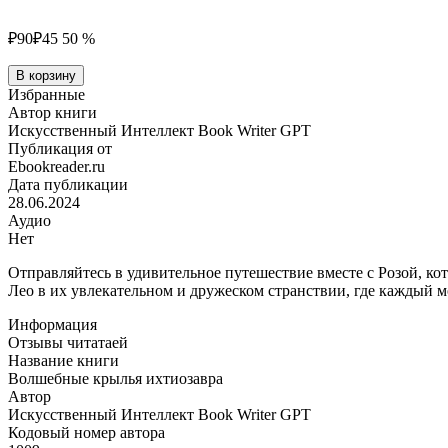
₽90
₽45
50 %
Количество
В корзину
товара
Избранные
Волшебные
Автор книги
крылья
Искусственный Интеллект Book Writer GPT
ихтиозавра
Публикация от
Ebookreader.ru
Дата публикации
28.06.2024
Аудио
Нет
Отправляйтесь в удивительное путешествие вместе с Розой, к
Лео в их увлекательном и дружеском странствии, где каждый м
Информация
Отзывы читатаей
Название книги
Волшебные крылья ихтиозавра
Автор
Искусственный Интеллект Book Writer GPT
Кодовый номер автора