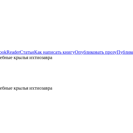
ookReader
Статьи
Как написать книгу
Опубликовать прозу
Публико
ебные крылья ихтиозавра
ебные крылья ихтиозавра