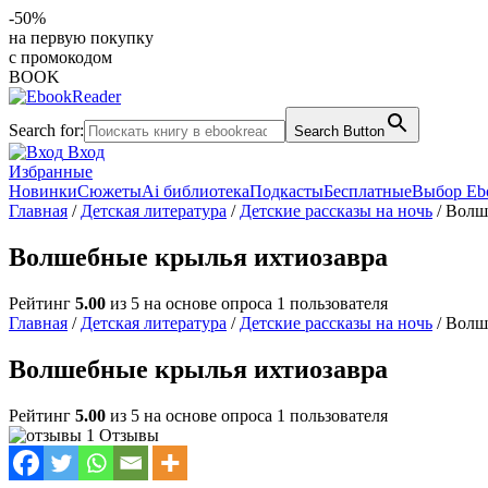
-50%
на первую покупку
с промокодом
BOOK
Search for:
Search Button
Вход
Избранные
Новинки
Сюжеты
Ai библиотека
Подкасты
Бесплатные
Выбор Eb
Главная
/
Детская литература
/
Детские рассказы на ночь
/ Волш
Волшебные крылья ихтиозавра
Рейтинг
5.00
из 5 на основе опроса
1
пользователя
Главная
/
Детская литература
/
Детские рассказы на ночь
/ Волш
Волшебные крылья ихтиозавра
Рейтинг
5.00
из 5 на основе опроса
1
пользователя
1 Отзывы