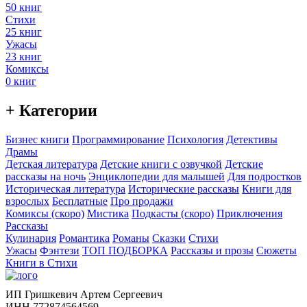
50 книг
Стихи
25 книг
Ужасы
23 книг
Комиксы
0 книг
+ Категории
Бизнес книги
Программирование
Психология
Детективы
Драмы
Детская литература
Детские книги с озвучкой
Детские
рассказы на ночь
Энциклопедии для малышей
Для подростков
Историческая литература
Исторические рассказы
Книги для
взрослых
Бесплатные
Про продажи
Комиксы (скоро)
Мистика
Подкасты (скоро)
Приключения
Рассказы
Кулинария
Романтика
Романы
Сказки
Стихи
Ужасы
Фэнтези
ТОП ПОДБОРКА
Рассказы и прозы
Сюжеты
Книги в Стихи
ИП Гришкевич Артем Сергеевич
ИНН 772874564569