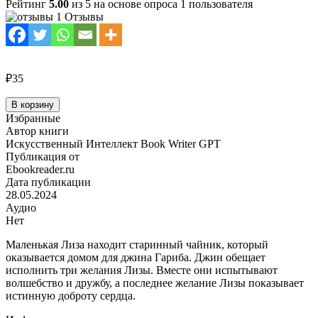
Рейтинг
5.00
из 5 на основе опроса
1
пользователя
1 Отзывы
₽35
Количество
В корзину
товара
Избранные
Волшебный
Автор книги
чайник
Искусственный Интеллект Book Writer GPT
и
Публикация от
джин
Ebookreader.ru
Дата публикации
28.05.2024
Аудио
Нет
Маленькая Лиза находит старинный чайник, который
оказывается домом для джина Гариба. Джин обещает
исполнить три желания Лизы. Вместе они испытывают
волшебство и дружбу, а последнее желание Лизы показывает
истинную доброту сердца.