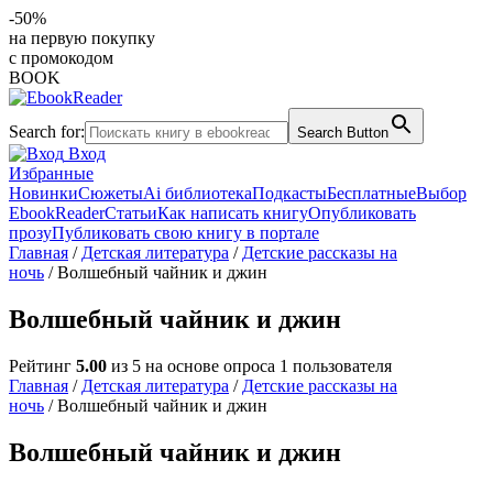
-50%
на первую покупку
с промокодом
BOOK
Search for:
Search Button
Вход
Избранные
Новинки
Сюжеты
Ai библиотека
Подкасты
Бесплатные
Выбор
EbookReader
Статьи
Как написать книгу
Опубликовать
прозу
Публиковать свою книгу в портале
Главная
/
Детская литература
/
Детские рассказы на
ночь
/ Волшебный чайник и джин
Волшебный чайник и джин
Рейтинг
5.00
из 5 на основе опроса
1
пользователя
Главная
/
Детская литература
/
Детские рассказы на
ночь
/ Волшебный чайник и джин
Волшебный чайник и джин