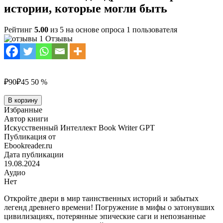
истории, которые могли быть
Рейтинг
5.00
из 5 на основе опроса
1
пользователя
1 Отзывы
₽90
₽45
50 %
Количество
В корзину
товара
Избранные
Забытые
Автор книги
легенды
Искусственный Интеллект Book Writer GPT
древнего
Публикация от
мира:
Ebookreader.ru
истории,
Дата публикации
которые
19.08.2024
могли
Аудио
быть
Нет
Откройте двери в мир таинственных историй и забытых
легенд древнего времени! Погружение в мифы о затонувших
цивилизациях, потерянные эпические саги и непознанные