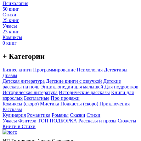
Психология
50 книг
Стихи
25 книг
Ужасы
23 книг
Комиксы
0 книг
+ Категории
Бизнес книги
Программирование
Психология
Детективы
Драмы
Детская литература
Детские книги с озвучкой
Детские
рассказы на ночь
Энциклопедии для малышей
Для подростков
Историческая литература
Исторические рассказы
Книги для
взрослых
Бесплатные
Про продажи
Комиксы (скоро)
Мистика
Подкасты (скоро)
Приключения
Рассказы
Кулинария
Романтика
Романы
Сказки
Стихи
Ужасы
Фэнтези
ТОП ПОДБОРКА
Рассказы и прозы
Сюжеты
Книги в Стихи
ИП Гришкевич Артем Сергеевич