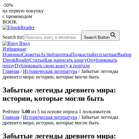
-50%
на первую покупку
с промокодом
BOOK
Search for:
Search Button
Вход
Избранные
Новинки
Сюжеты
Ai библиотека
Подкасты
Бесплатные
Выбор
EbookReader
Статьи
Как написать книгу
Опубликовать
прозу
Публиковать свою книгу в портале
Главная
/
Историческая литература
/ Забытые легенды
древнего мира: истории, которые могли быть
Забытые легенды древнего мира:
истории, которые могли быть
Рейтинг
5.00
из 5 на основе опроса
1
пользователя
Главная
/
Историческая литература
/ Забытые легенды
древнего мира: истории, которые могли быть
Забытые легенды древнего мира: