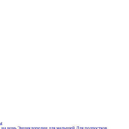
ы
 на ночь
Энциклопедии для малышей
Для подростков