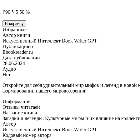
₽90
₽45
50 %
Количество
В корзину
товара
Избранные
Загадки
Автор книги
и
Искусственный Интеллект Book Writer GPT
легенды:
Публикация от
Культурные
Ebookreader.ru
мифы
Дата публикации
и
28.06.2024
их
Аудио
влияние
Нет
на
коллективное
Откройте для себя удивительный мир мифов и легенд в новой к
сознание.
формировании нашего мировоззрения!
Информация
Отзывы читатаей
Название книги
Загадки и легенды: Культурные мифы и их влияние на коллекти
Автор
Искусственный Интеллект Book Writer GPT
Кодовый номер автора