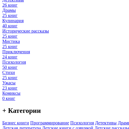
26 книг
Драмы
25 книг
Кулинария
40 книг
Исторические рассказы
25 книг
Мистика
25 книг
Приключения
24 книг
Психология
50 книг
Стихи
25 книг
Ужасы
23 книг
Комиксы
0 книг
+ Категории
Бизнес книги
Программирование
Психология
Детективы
Драм
Детская литература
Детские книги с озвучкой
Детские рассказы