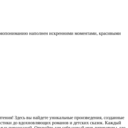
 взаимопониманию наполнен искренними моментами, красивыми
чтения! Здесь вы найдете уникальные произведения, созданные
стики до вдохновляющих романов и детских сказок. Каждый
мых персонажей. Откройте для себя новый мир литературы, где