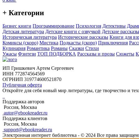
+ Категории
Бизнес книги
Программирование
Психология
Детективы
Драм
Детская литература
Детские книги с озвучкой
Детские рассказы
Историческая литература
Исторические рассказы
Книги для вз
Комиксы (скоро)
Мистика
Подкасты (скоро)
Приключения
Расс
Кулинария
Романтика
Романы
Сказки
Стихи
Ужасы
Фэнтези
ТОП ПОДБОРКА
Рассказы и прозы
Сюжеты
К
ИП Гришкевич Артем Сергеевич
ИНН 772874564569
ОГРНИП 319774600521870
Публичная оферта
Откройте для себя новый мир литературы, где творчество и тех
Поддержка авторов
Россия, Москва
autor@ebookreader.ru
Поддержка клиентов
Россия, Москва
support@ebookreader.ru
Электронная интернет библиотека - © 2024 Все права защище