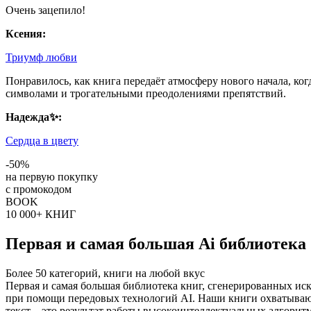
Очень зацепило!
Ксения:
Триумф любви
Понравилось, как книга передаёт атмосферу нового начала, ко
символами и трогательными преодолениями препятствий.
Надежда✨:
Сердца в цвету
-50%
на первую покупку
с промокодом
BOOK
10 000+ КНИГ
Первая и самая большая Ai библиотека
Более 50 категорий, книги на любой вкус
Первая и самая большая библиотека книг, сгенерированных ис
при помощи передовых технологий AI. Наши книги охватывают
текст – это результат работы высокоинтеллектуальных алгорит