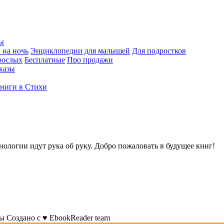
ы
 на ночь
Энциклопедии для малышей
Для подростков
рослых
Бесплатные
Про продажи
казы
ниги в Стихи
нологии идут рука об руку. Добро пожаловать в будущее книг!
ны
Создано с
♥
EbookReader team