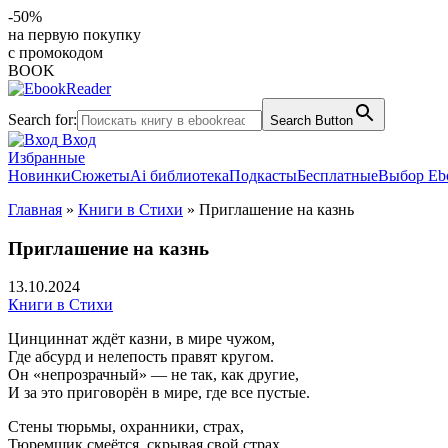
-50%
на первую покупку
с промокодом
BOOK
Search for:
Search Button
Вход
Избранные
Новинки
Сюжеты
Ai библиотека
Подкасты
Бесплатные
Выбор Eb
Главная
»
Книги в Стихи
»
Приглашение на казнь
Приглашение на казнь
13.10.2024
Книги в Стихи
Цинциннат ждёт казни, в мире чужом,
Где абсурд и нелепость правят кругом.
Он «непрозрачный» — не так, как другие,
И за это приговорён в мире, где все пустые.
Стены тюрьмы, охранники, страх,
Тюремщик смеётся, скрывая свой страх.