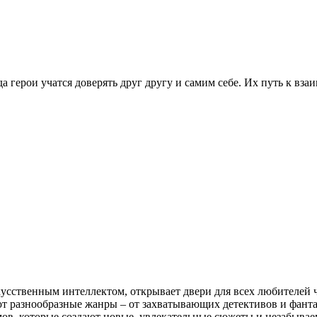
гда герои учатся доверять друг другу и самим себе. Их путь к
кусственным интеллектом, открывает двери для всех любителей 
 разнообразные жанры – от захватывающих детективов и фанта
мов, которые создают новые, увлекательные сюжеты и незабывае