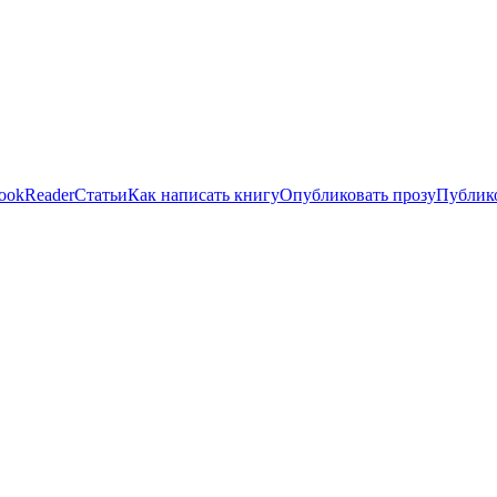
ookReader
Статьи
Как написать книгу
Опубликовать прозу
Публико