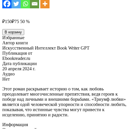
₽150
₽75
50 %
Количество
В корзину
товара
Избранные
Триумф
Автор книги
любви
Искусственный Интеллект Book Writer GPT
Публикация от
Ebookreader.ru
Дата публикации
20 апреля 2024 г.
Аудио
Нет
Этот роман раскрывает историю о том, как любовь
преодолевает многочисленные препятствия, ведя героев к
победе над личными и внешними борьбами. «Триумф любви»
является одой человеческой упорности и способности любить,
показывая, что истинные чувства могут привести к
исцелению, принятию и радости.
Информация