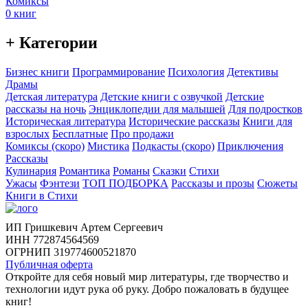
Комиксы
0 книг
+ Категории
Бизнес книги
Программирование
Психология
Детективы
Драмы
Детская литература
Детские книги с озвучкой
Детские
рассказы на ночь
Энциклопедии для малышей
Для подростков
Историческая литература
Исторические рассказы
Книги для
взрослых
Бесплатные
Про продажи
Комиксы (скоро)
Мистика
Подкасты (скоро)
Приключения
Рассказы
Кулинария
Романтика
Романы
Сказки
Стихи
Ужасы
Фэнтези
ТОП ПОДБОРКА
Рассказы и прозы
Сюжеты
Книги в Стихи
ИП Гришкевич Артем Сергеевич
ИНН 772874564569
ОГРНИП 319774600521870
Публичная оферта
Откройте для себя новый мир литературы, где творчество и
технологии идут рука об руку. Добро пожаловать в будущее
книг!