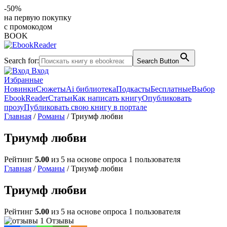
-50%
на первую покупку
с промокодом
BOOK
Search for:
Search Button
Вход
Избранные
Новинки
Сюжеты
Ai библиотека
Подкасты
Бесплатные
Выбор
EbookReader
Статьи
Как написать книгу
Опубликовать
прозу
Публиковать свою книгу в портале
Главная
/
Романы
/ Триумф любви
Триумф любви
Рейтинг
5.00
из 5 на основе опроса
1
пользователя
Главная
/
Романы
/ Триумф любви
Триумф любви
Рейтинг
5.00
из 5 на основе опроса
1
пользователя
1 Отзывы