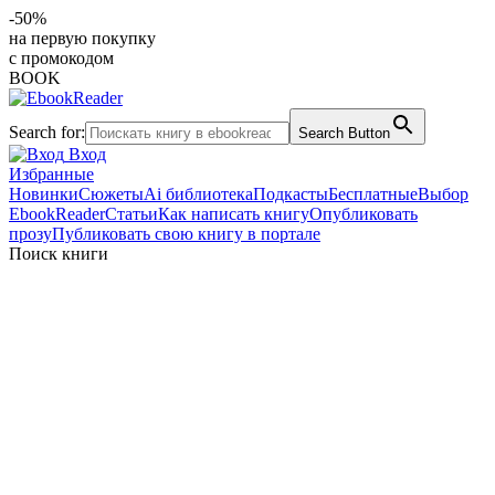
-50%
на первую покупку
с промокодом
BOOK
Search for:
Search Button
Вход
Избранные
Новинки
Сюжеты
Ai библиотека
Подкасты
Бесплатные
Выбор
EbookReader
Статьи
Как написать книгу
Опубликовать
прозу
Публиковать свою книгу в портале
Поиск книги