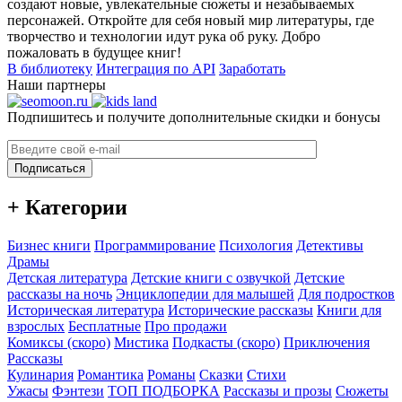
создают новые, увлекательные сюжеты и незабываемых
персонажей. Откройте для себя новый мир литературы, где
творчество и технологии идут рука об руку. Добро
пожаловать в будущее книг!
В библиотеку
Интеграция по API
Заработать
Наши партнеры
Подпишитесь и получите дополнительные скидки и бонусы
Подписаться
+ Категории
Бизнес книги
Программирование
Психология
Детективы
Драмы
Детская литература
Детские книги с озвучкой
Детские
рассказы на ночь
Энциклопедии для малышей
Для подростков
Историческая литература
Исторические рассказы
Книги для
взрослых
Бесплатные
Про продажи
Комиксы (скоро)
Мистика
Подкасты (скоро)
Приключения
Рассказы
Кулинария
Романтика
Романы
Сказки
Стихи
Ужасы
Фэнтези
ТОП ПОДБОРКА
Рассказы и прозы
Сюжеты