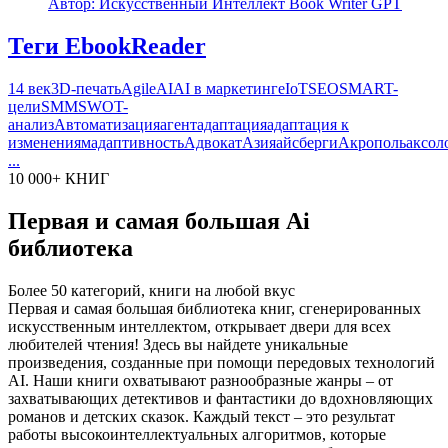
Автор: Искусственный Интеллект Book Writer GPT
Теги EbookReader
14 век
3D-печать
Agile
AI
AI в маркетинге
IoT
SEO
SMART-
цели
SMM
SWOT-
анализ
Автоматизация
агент
адаптация
адаптация к
изменениям
адаптивность
Адвокат
Азия
айсберги
Акрополь
аксол
...
10 000+ КНИГ
Первая и самая большая Ai
библиотека
Более 50 категорий, книги на любой вкус
Первая и самая большая библиотека книг, сгенерированных
искусственным интеллектом, открывает двери для всех
любителей чтения! Здесь вы найдете уникальные
произведения, созданные при помощи передовых технологий
AI. Наши книги охватывают разнообразные жанры – от
захватывающих детективов и фантастики до вдохновляющих
романов и детских сказок. Каждый текст – это результат
работы высокоинтеллектуальных алгоритмов, которые