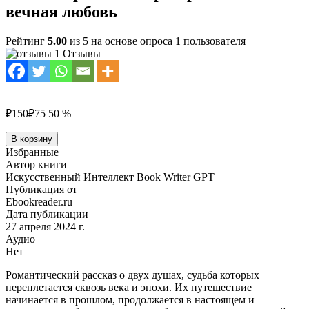
вечная любовь
Рейтинг
5.00
из 5 на основе опроса
1
пользователя
1 Отзывы
₽150
₽75
50 %
Количество
В корзину
товара
Избранные
Сквозь
Автор книги
времена
Искусственный Интеллект Book Writer GPT
и
Публикация от
пространства:
Ebookreader.ru
вечная
Дата публикации
любовь
27 апреля 2024 г.
Аудио
Нет
Романтический рассказ о двух душах, судьба которых
переплетается сквозь века и эпохи. Их путешествие
начинается в прошлом, продолжается в настоящем и