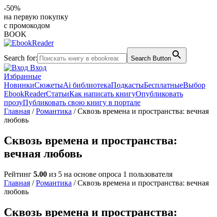
-50%
на первую покупку
с промокодом
BOOK
Search for:
Search Button
Вход
Избранные
Новинки
Сюжеты
Ai библиотека
Подкасты
Бесплатные
Выбор
EbookReader
Статьи
Как написать книгу
Опубликовать
прозу
Публиковать свою книгу в портале
Главная
/
Романтика
/ Сквозь времена и пространства: вечная
любовь
Сквозь времена и пространства:
вечная любовь
Рейтинг
5.00
из 5 на основе опроса
1
пользователя
Главная
/
Романтика
/ Сквозь времена и пространства: вечная
любовь
Сквозь времена и пространства: