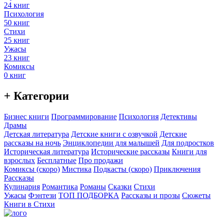
24 книг
Психология
50 книг
Стихи
25 книг
Ужасы
23 книг
Комиксы
0 книг
+ Категории
Бизнес книги
Программирование
Психология
Детективы
Драмы
Детская литература
Детские книги с озвучкой
Детские
рассказы на ночь
Энциклопедии для малышей
Для подростков
Историческая литература
Исторические рассказы
Книги для
взрослых
Бесплатные
Про продажи
Комиксы (скоро)
Мистика
Подкасты (скоро)
Приключения
Рассказы
Кулинария
Романтика
Романы
Сказки
Стихи
Ужасы
Фэнтези
ТОП ПОДБОРКА
Рассказы и прозы
Сюжеты
Книги в Стихи