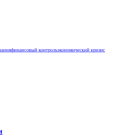
вания
финансовый контроль
экономический кризис
и