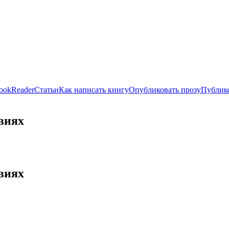
ookReader
Статьи
Как написать книгу
Опубликовать прозу
Публико
виях
виях