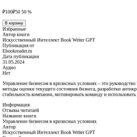
₽100
₽50
50 %
Количество
В корзину
товара
Избранные
Управление
Автор книги
бизнесом
Искусственный Интеллект Book Writer GPT
в
Публикация от
кризисных
Ebookreader.ru
условиях
Дата публикации
31.05.2024
Аудио
Нет
Управление бизнесом в кризисных условиях – это руководство
методы оценки текущего состояния бизнеса, разработки антик
стабильность компании, мотивировать команду и использовать 
Информация
Отзывы читатаей
Название книги
Управление бизнесом в кризисных условиях
Автор
Искусственный Интеллект Book Writer GPT