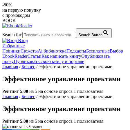
-50%
на первую покупку
с промокодом
BOOK
Search for:
Search Button
Вход
Избранные
Новинки
Сюжеты
Ai библиотека
Подкасты
Бесплатные
Выбор
EbookReader
Статьи
Как написать книгу
Опубликовать
прозу
Публиковать свою книгу в портале
Главная
/
Бизнес
/ Эффективное управление проектами
Эффективное управление проектами
Рейтинг
5.00
из 5 на основе опроса
1
пользователя
Главная
/
Бизнес
/ Эффективное управление проектами
Эффективное управление проектами
Рейтинг
5.00
из 5 на основе опроса
1
пользователя
1 Отзывы