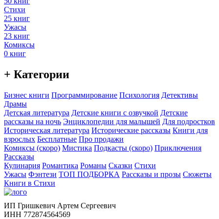
50 книг
Стихи
25 книг
Ужасы
23 книг
Комиксы
0 книг
+ Категории
Бизнес книги
Программирование
Психология
Детективы
Драмы
Детская литература
Детские книги с озвучкой
Детские
рассказы на ночь
Энциклопедии для малышей
Для подростков
Историческая литература
Исторические рассказы
Книги для
взрослых
Бесплатные
Про продажи
Комиксы (скоро)
Мистика
Подкасты (скоро)
Приключения
Рассказы
Кулинария
Романтика
Романы
Сказки
Стихи
Ужасы
Фэнтези
ТОП ПОДБОРКА
Рассказы и прозы
Сюжеты
Книги в Стихи
ИП Гришкевич Артем Сергеевич
ИНН 772874564569