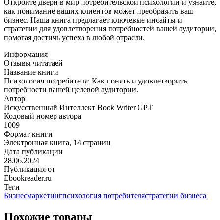
аудитории.
Откройте двери в мир потребительской психологии и узнайте,
как понимание ваших клиентов может преобразить ваш
бизнес. Наша книга предлагает ключевые инсайты и
стратегии для удовлетворения потребностей вашей аудитории,
помогая достичь успеха в любой отрасли.
Информация
Отзывы читатаей
Название книги
Психология потребителя: Как понять и удовлетворить
потребности вашей целевой аудитории.
Автор
Искусственный Интеллект Book Writer GPT
Кодовый номер автора
1009
Формат книги
Электронная книга, 14 страниц
Дата публикации
28.06.2024
Публикация от
Ebookreader.ru
Теги
Бизнес
маркетинг
психология потребителя
стратегии бизнеса
Похожие товары