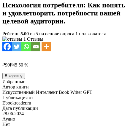
Психология потребителя: Как понять
и удовлетворить потребности вашей
целевой аудитории.
Рейтинг
5.00
из 5 на основе опроса
1
пользователя
1 Отзывы
₽90
₽45
50 %
Количество
В корзину
товара
Избранные
Психология
Автор книги
потребителя:
Искусственный Интеллект Book Writer GPT
Как
Публикация от
понять
Ebookreader.ru
и
Дата публикации
удовлетворить
28.06.2024
потребности
Аудио
вашей
Нет
целевой