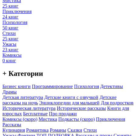
Мистика
25 книг
Приключения
24 книг
Психология
50 книг
Стихи
25 книг
Ужасы
23 книг
Комиксы
0 книг
+ Категории
Бизнес книги
Программирование
Психология
Детективы
Драмы
Детская литература
Детские книги с озвучкой
Детские
рассказы на ночь
Энциклопедии для малышей
Для подростков
Историческая литература
Исторические рассказы
Книги для
взрослых
Бесплатные
Про продажи
Комиксы (скоро)
Мистика
Подкасты (скоро)
Приключения
Рассказы
Кулинария
Романтика
Романы
Сказки
Стихи
Ужасы
Фэнтези
ТОП ПОДБОРКА
Рассказы и прозы
Сюжеты