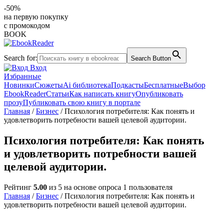
-50%
на первую покупку
с промокодом
BOOK
Search for:
Search Button
Вход
Избранные
Новинки
Сюжеты
Ai библиотека
Подкасты
Бесплатные
Выбор
EbookReader
Статьи
Как написать книгу
Опубликовать
прозу
Публиковать свою книгу в портале
Главная
/
Бизнес
/ Психология потребителя: Как понять и
удовлетворить потребности вашей целевой аудитории.
Психология потребителя: Как понять
и удовлетворить потребности вашей
целевой аудитории.
Рейтинг
5.00
из 5 на основе опроса
1
пользователя
Главная
/
Бизнес
/ Психология потребителя: Как понять и
удовлетворить потребности вашей целевой аудитории.